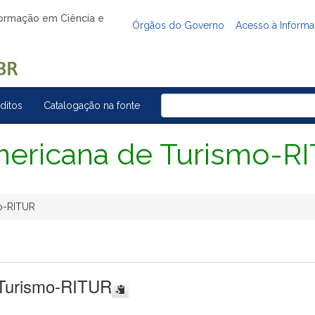
nformação em Ciência e
Órgãos do Governo
Acesso à Inform
ditos
Catalogação na fonte
mericana de Turismo-R
mo-RITUR
 Turismo-RITUR